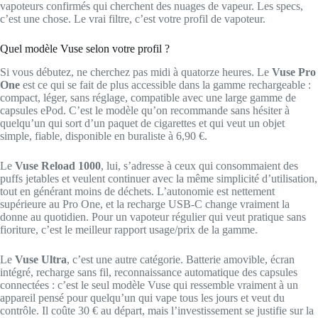
vapoteurs confirmés qui cherchent des nuages de vapeur. Les specs,
c’est une chose. Le vrai filtre, c’est votre profil de vapoteur.
Quel modèle Vuse selon votre profil ?
Si vous débutez, ne cherchez pas midi à quatorze heures. Le
Vuse Pro
One
est ce qui se fait de plus accessible dans la gamme rechargeable :
compact, léger, sans réglage, compatible avec une large gamme de
capsules ePod. C’est le modèle qu’on recommande sans hésiter à
quelqu’un qui sort d’un paquet de cigarettes et qui veut un objet
simple, fiable, disponible en buraliste à 6,90 €.
Le
Vuse Reload 1000
, lui, s’adresse à ceux qui consommaient des
puffs jetables et veulent continuer avec la même simplicité d’utilisation,
tout en générant moins de déchets. L’autonomie est nettement
supérieure au Pro One, et la recharge USB-C change vraiment la
donne au quotidien. Pour un vapoteur régulier qui veut pratique sans
fioriture, c’est le meilleur rapport usage/prix de la gamme.
Le
Vuse Ultra
, c’est une autre catégorie. Batterie amovible, écran
intégré, recharge sans fil, reconnaissance automatique des capsules
connectées : c’est le seul modèle Vuse qui ressemble vraiment à un
appareil pensé pour quelqu’un qui vape tous les jours et veut du
contrôle. Il coûte 30 € au départ, mais l’investissement se justifie sur la