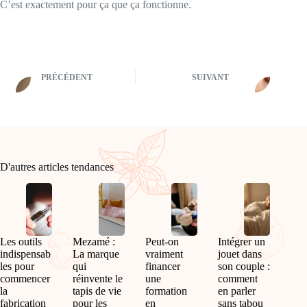
C’est exactement pour ça que ça fonctionne.
PRÉCÉDENT
SUIVANT
D'autres articles tendances
Les outils
Mezamé :
Peut-on
Intégrer un
indispensab
La marque
vraiment
jouet dans
les pour
qui
financer
son couple :
commencer
réinvente le
une
comment
la
tapis de vie
formation
en parler
fabrication
pour les
en
sans tabou