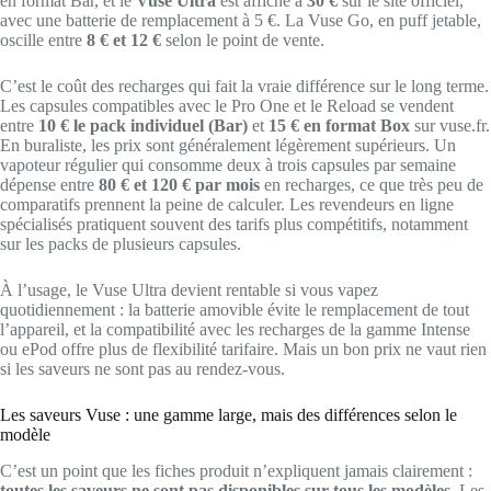
en format Bar, et le
Vuse Ultra
est affiché à
30 €
sur le site officiel,
avec une batterie de remplacement à 5 €. La Vuse Go, en puff jetable,
oscille entre
8 € et 12 €
selon le point de vente.
C’est le coût des recharges qui fait la vraie différence sur le long terme.
Les capsules compatibles avec le Pro One et le Reload se vendent
entre
10 € le pack individuel (Bar)
et
15 € en format Box
sur vuse.fr.
En buraliste, les prix sont généralement légèrement supérieurs. Un
vapoteur régulier qui consomme deux à trois capsules par semaine
dépense entre
80 € et 120 € par mois
en recharges, ce que très peu de
comparatifs prennent la peine de calculer. Les revendeurs en ligne
spécialisés pratiquent souvent des tarifs plus compétitifs, notamment
sur les packs de plusieurs capsules.
À l’usage, le Vuse Ultra devient rentable si vous vapez
quotidiennement : la batterie amovible évite le remplacement de tout
l’appareil, et la compatibilité avec les recharges de la gamme Intense
ou ePod offre plus de flexibilité tarifaire. Mais un bon prix ne vaut rien
si les saveurs ne sont pas au rendez-vous.
Les saveurs Vuse : une gamme large, mais des différences selon le
modèle
C’est un point que les fiches produit n’expliquent jamais clairement :
toutes les saveurs ne sont pas disponibles sur tous les modèles
. Les