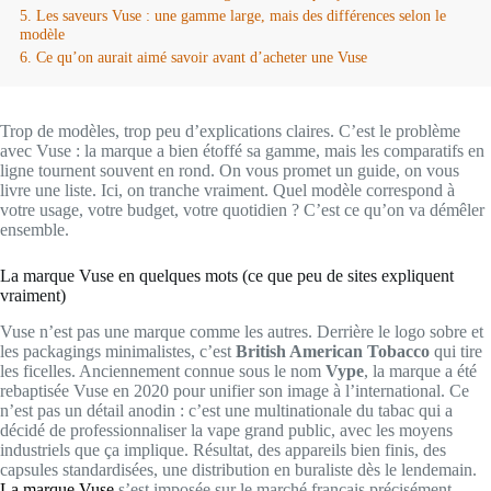
Les saveurs Vuse : une gamme large, mais des différences selon le
modèle
Ce qu’on aurait aimé savoir avant d’acheter une Vuse
Trop de modèles, trop peu d’explications claires. C’est le problème
avec Vuse : la marque a bien étoffé sa gamme, mais les comparatifs en
ligne tournent souvent en rond. On vous promet un guide, on vous
livre une liste. Ici, on tranche vraiment. Quel modèle correspond à
votre usage, votre budget, votre quotidien ? C’est ce qu’on va démêler
ensemble.
La marque Vuse en quelques mots (ce que peu de sites expliquent
vraiment)
Vuse n’est pas une marque comme les autres. Derrière le logo sobre et
les packagings minimalistes, c’est
British American Tobacco
qui tire
les ficelles. Anciennement connue sous le nom
Vype
, la marque a été
rebaptisée Vuse en 2020 pour unifier son image à l’international. Ce
n’est pas un détail anodin : c’est une multinationale du tabac qui a
décidé de professionnaliser la vape grand public, avec les moyens
industriels que ça implique. Résultat, des appareils bien finis, des
capsules standardisées, une distribution en buraliste dès le lendemain.
La marque Vuse
s’est imposée sur le marché français précisément