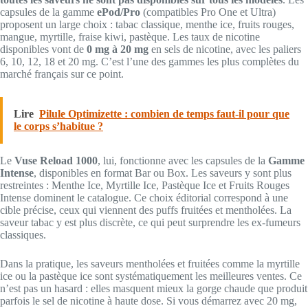
capsules de la gamme
ePod/Pro
(compatibles Pro One et Ultra)
proposent un large choix : tabac classique, menthe ice, fruits rouges,
mangue, myrtille, fraise kiwi, pastèque. Les taux de nicotine
disponibles vont de
0 mg à 20 mg
en sels de nicotine, avec les paliers
6, 10, 12, 18 et 20 mg. C’est l’une des gammes les plus complètes du
marché français sur ce point.
Lire
Pilule Optimizette : combien de temps faut-il pour que
le corps s’habitue ?
Le
Vuse Reload 1000
, lui, fonctionne avec les capsules de la
Gamme
Intense
, disponibles en format Bar ou Box. Les saveurs y sont plus
restreintes : Menthe Ice, Myrtille Ice, Pastèque Ice et Fruits Rouges
Intense dominent le catalogue. Ce choix éditorial correspond à une
cible précise, ceux qui viennent des puffs fruitées et mentholées. La
saveur tabac y est plus discrète, ce qui peut surprendre les ex-fumeurs
classiques.
Dans la pratique, les saveurs mentholées et fruitées comme la myrtille
ice ou la pastèque ice sont systématiquement les meilleures ventes. Ce
n’est pas un hasard : elles masquent mieux la gorge chaude que produit
parfois le sel de nicotine à haute dose. Si vous démarrez avec 20 mg,