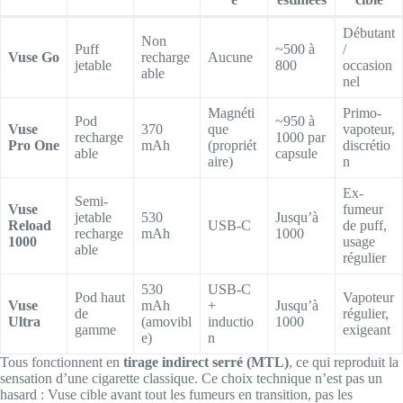
Débutant
Non
Puff
~500 à
/
Vuse Go
recharge
Aucune
jetable
800
occasion
able
nel
Magnéti
Primo-
Pod
~950 à
Vuse
370
que
vapoteur,
recharge
1000 par
Pro One
mAh
(propriét
discrétio
able
capsule
aire)
n
Ex-
Semi-
Vuse
fumeur
jetable
530
Jusqu’à
Reload
USB-C
de puff,
recharge
mAh
1000
1000
usage
able
régulier
530
USB-C
Pod haut
Vapoteur
Vuse
mAh
+
Jusqu’à
de
régulier,
Ultra
(amovibl
inductio
1000
gamme
exigeant
e)
n
Tous fonctionnent en
tirage indirect serré (MTL)
, ce qui reproduit la
sensation d’une cigarette classique. Ce choix technique n’est pas un
hasard : Vuse cible avant tout les fumeurs en transition, pas les