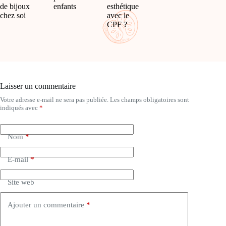
de bijoux
enfants
esthétique
chez soi
avec le
CPF ?
Laisser un commentaire
Votre adresse e-mail ne sera pas publiée.
Les champs obligatoires sont
A
indiqués avec
*
l
t
e
Nom
*
r
n
a
E-mail
*
t
i
Site web
v
e
:
Ajouter un commentaire
*