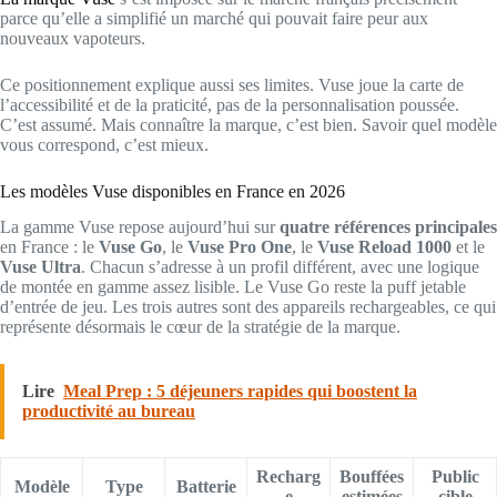
parce qu’elle a simplifié un marché qui pouvait faire peur aux
nouveaux vapoteurs.
Ce positionnement explique aussi ses limites. Vuse joue la carte de
l’accessibilité et de la praticité, pas de la personnalisation poussée.
C’est assumé. Mais connaître la marque, c’est bien. Savoir quel modèle
vous correspond, c’est mieux.
Les modèles Vuse disponibles en France en 2026
La gamme Vuse repose aujourd’hui sur
quatre références principales
en France : le
Vuse Go
, le
Vuse Pro One
, le
Vuse Reload 1000
et le
Vuse Ultra
. Chacun s’adresse à un profil différent, avec une logique
de montée en gamme assez lisible. Le Vuse Go reste la puff jetable
d’entrée de jeu. Les trois autres sont des appareils rechargeables, ce qui
représente désormais le cœur de la stratégie de la marque.
Lire
Meal Prep : 5 déjeuners rapides qui boostent la
productivité au bureau
Recharg
Bouffées
Public
Modèle
Type
Batterie
e
estimées
cible