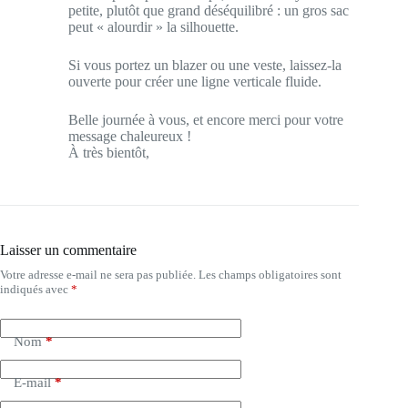
petite, plutôt que grand déséquilibré : un gros sac
peut « alourdir » la silhouette.
Si vous portez un blazer ou une veste, laissez-la
ouverte pour créer une ligne verticale fluide.
Belle journée à vous, et encore merci pour votre
message chaleureux !
À très bientôt,
Laisser un commentaire
Votre adresse e-mail ne sera pas publiée.
Les champs obligatoires sont
A
indiqués avec
*
l
t
e
Nom
*
r
n
a
E-mail
*
t
i