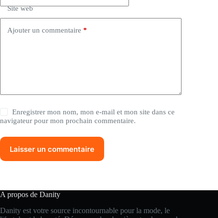
Site web
v
e
:
Ajouter un commentaire
*
Enregistrer mon nom, mon e-mail et mon site dans ce
navigateur pour mon prochain commentaire.
Laisser un commentaire
A propos de Danity
Danity est votre source incontournable pour la mode, le