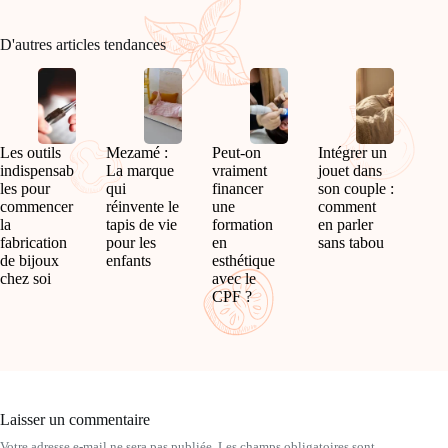
D'autres articles tendances
Les outils
Mezamé :
Peut-on
Intégrer un
indispensab
La marque
vraiment
jouet dans
les pour
qui
financer
son couple :
commencer
réinvente le
une
comment
la
tapis de vie
formation
en parler
fabrication
pour les
en
sans tabou
de bijoux
enfants
esthétique
chez soi
avec le
CPF ?
Laisser un commentaire
Votre adresse e-mail ne sera pas publiée.
Les champs obligatoires sont