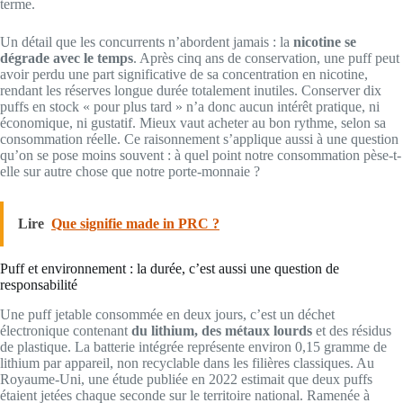
terme.
Un détail que les concurrents n’abordent jamais : la
nicotine se
dégrade avec le temps
. Après cinq ans de conservation, une puff peut
avoir perdu une part significative de sa concentration en nicotine,
rendant les réserves longue durée totalement inutiles. Conserver dix
puffs en stock « pour plus tard » n’a donc aucun intérêt pratique, ni
économique, ni gustatif. Mieux vaut acheter au bon rythme, selon sa
consommation réelle. Ce raisonnement s’applique aussi à une question
qu’on se pose moins souvent : à quel point notre consommation pèse-t-
elle sur autre chose que notre porte-monnaie ?
Lire
Que signifie made in PRC ?
Puff et environnement : la durée, c’est aussi une question de
responsabilité
Une puff jetable consommée en deux jours, c’est un déchet
électronique contenant
du lithium, des métaux lourds
et des résidus
de plastique. La batterie intégrée représente environ 0,15 gramme de
lithium par appareil, non recyclable dans les filières classiques. Au
Royaume-Uni, une étude publiée en 2022 estimait que deux puffs
étaient jetées chaque seconde sur le territoire national. Ramenée à