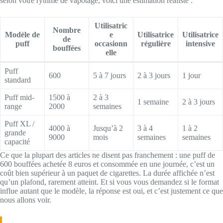
selon votre rythme de vapotage, voici une estimation réaliste :
Utilisatric
Nombre
Modèle de
e
Utilisatrice
Utilisatrice
de
puff
occasionn
régulière
intensive
bouffées
elle
Puff
600
5 à 7 jours
2 à 3 jours
1 jour
standard
Puff mid-
1500 à
2 à 3
1 semaine
2 à 3 jours
range
2000
semaines
Puff XL /
4000 à
Jusqu’à 2
3 à 4
1 à 2
grande
9000
mois
semaines
semaines
capacité
Ce que la plupart des articles ne disent pas franchement : une puff de
600 bouffées achetée 8 euros et consommée en une journée, c’est un
coût bien supérieur à un paquet de cigarettes. La durée affichée n’est
qu’un plafond, rarement atteint. Et si vous vous demandez si le format
influe autant que le modèle, la réponse est oui, et c’est justement ce que
nous allons voir.