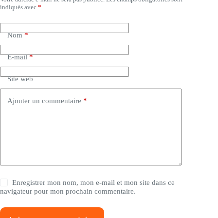
A
indiqués avec
*
l
t
e
Nom
*
r
n
a
E-mail
*
t
i
Site web
v
e
:
Ajouter un commentaire
*
Enregistrer mon nom, mon e-mail et mon site dans ce
navigateur pour mon prochain commentaire.