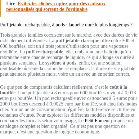
Lire
Évitez les clichés : optez pour des cadeaux
personnalisés qui sortent de l'ordinaire
Puff jetable, rechargeable, à pods : laquelle dure le plus longtemps ?
Trois grandes familles coexistent sur le marché, avec des durées de vie
radicalement différentes. La
puff jetable classique
offre entre 300 et
600 bouffées, soit un à trois jours d’utilisation pour une vapoteuse
régulière. La
puff rechargeable
, elle, embarque une batterie qu’on
rebranche entre chaque recharge de liquide, ce qui allonge sa durée à
plusieurs semaines. Le
système à pods
, enfin, est une solution
réutilisable où seule la cartouche se remplace : la durée de vie globale
peut atteindre plusieurs mois, voire un an avec un entretien correct.
Ce que peu de comparatifs calculent réellement, c’est le
coût à la
bouffée
. Une puff jetable à 8 euros pour 600 bouffées revient à 0,013
euro par bouffée. Un pod rechargeable avec cartouches à 5 euros pour
2000 bouffées descend à 0,0025 euro par bouffée, soit cinq fois moins
cher. Sur un an de consommation régulière, la différence se chiffre en
centaines d’euros. Pour explorer les différents modèles disponibles et
comparer les formats selon votre usage,
Le Petit Fumeur
propose un
catalogue complet et bien organisé. Ce n’est pas une question de
marque, c’est une question de logique économique.