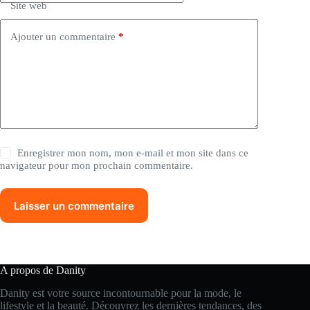
Site web
v
e
:
Ajouter un commentaire
*
Enregistrer mon nom, mon e-mail et mon site dans ce
navigateur pour mon prochain commentaire.
Laisser un commentaire
A propos de Danity
Danity est votre source incontournable pour la mode, le
lifestyle et la beauté. Découvrez les dernières tendances, des