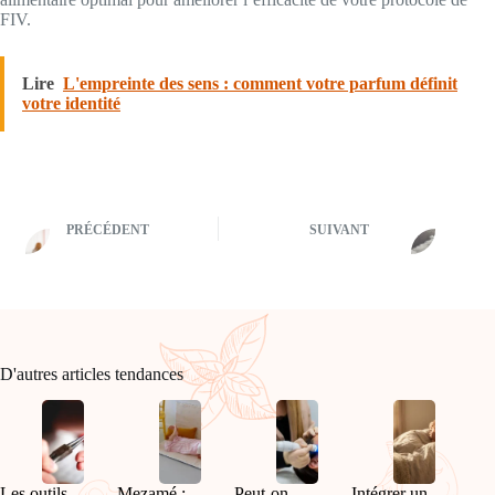
FIV.
Lire
L'empreinte des sens : comment votre parfum définit
votre identité
PRÉCÉDENT
SUIVANT
D'autres articles tendances
Les outils
Mezamé :
Peut-on
Intégrer un