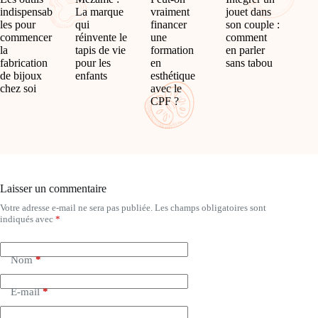
indispensab
La marque
vraiment
jouet dans
les pour
qui
financer
son couple :
commencer
réinvente le
une
comment
la
tapis de vie
formation
en parler
fabrication
pour les
en
sans tabou
de bijoux
enfants
esthétique
chez soi
avec le
CPF ?
Laisser un commentaire
Votre adresse e-mail ne sera pas publiée.
Les champs obligatoires sont
A
indiqués avec
*
l
t
e
Nom
*
r
n
a
E-mail
*
t
i