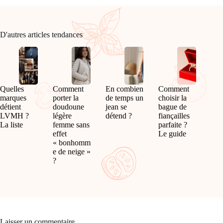
D'autres articles tendances
Quelles
Comment
En combien
Comment
marques
porter la
de temps un
choisir la
détient
doudoune
jean se
bague de
LVMH ?
légère
détend ?
fiançailles
La liste
femme sans
parfaite ?
effet
Le guide
« bonhomm
e de neige »
?
Laisser un commentaire