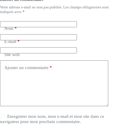
Votre adresse e-mail ne sera pas publiée.
Les champs obligatoires sont
A
indiqués avec
*
l
t
e
Nom
*
r
n
a
E-mail
*
t
i
Site web
v
e
:
Ajouter un commentaire
*
Enregistrer mon nom, mon e-mail et mon site dans ce
navigateur pour mon prochain commentaire.