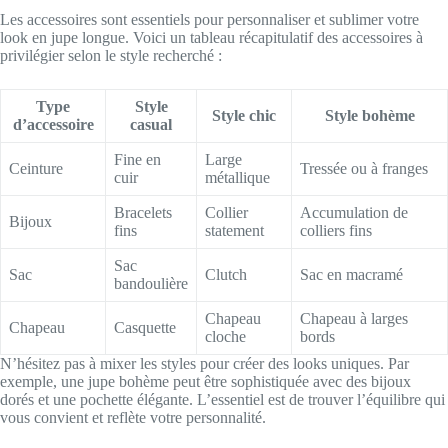
Les accessoires sont essentiels pour personnaliser et sublimer votre
look en jupe longue. Voici un tableau récapitulatif des accessoires à
privilégier selon le style recherché :
Type
Style
Style chic
Style bohème
d’accessoire
casual
Fine en
Large
Ceinture
Tressée ou à franges
cuir
métallique
Bracelets
Collier
Accumulation de
Bijoux
fins
statement
colliers fins
Sac
Sac
Clutch
Sac en macramé
bandoulière
Chapeau
Chapeau à larges
Chapeau
Casquette
cloche
bords
N’hésitez pas à mixer les styles pour créer des looks uniques. Par
exemple, une jupe bohème peut être sophistiquée avec des bijoux
dorés et une pochette élégante. L’essentiel est de trouver l’équilibre qui
vous convient et reflète votre personnalité.