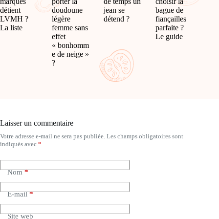
marques
porter la
de temps un
choisir la
détient
doudoune
jean se
bague de
LVMH ?
légère
détend ?
fiançailles
La liste
femme sans
parfaite ?
effet
Le guide
« bonhomm
e de neige »
?
Laisser un commentaire
Votre adresse e-mail ne sera pas publiée.
Les champs obligatoires sont
A
indiqués avec
*
l
t
e
Nom
*
r
n
a
E-mail
*
t
i
Site web
v