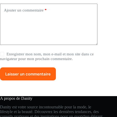
e
:
Ajouter un commentaire
*
Enregistrer mon nom, mon e-mail et mon site dans ce
navigateur pour mon prochain commentaire.
Laisser un commentaire
A propos de Danity
Danity est votre source incontournable pour la mode, le
lifestyle et la beauté. Découvrez les dernières tendances, des
conseils pratiques et des inspirations pour un quotidien élégant