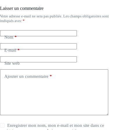
Laisser un commentaire
Votre adresse e-mail ne sera pas publiée.
Les champs obligatoires sont
A
indiqués avec
*
l
t
e
Nom
*
r
n
a
E-mail
*
t
i
Site web
v
e
:
Ajouter un commentaire
*
Enregistrer mon nom, mon e-mail et mon site dans ce