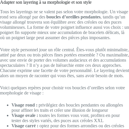
Adapter son layering à sa morphologie et son style
Tous les layerings ne se valent pas selon votre morphologie. Un visage
rond sera allongé par des
boucles d’oreilles pendantes
, tandis qu’un
visage allongé trouvera son équilibre avec des créoles ou des puces
volumineuses. La forme de votre poignet influence aussi vos choix : un
poignet fin supporte mieux une accumulation de bracelets délicats, là
où un poignet large peut assumer des pièces plus imposantes.
Votre style personnel joue un rôle central. Êtes-vous plutôt minimaliste,
attiré par deux ou trois pièces fines portées ensemble ? Ou maximaliste,
avec une envie de porter des volumes audacieux et des accumulations
spectaculaires ? Il n’y a pas de hiérarchie entre ces deux approches.
Chacune exprime une facette de votre personnalité. Le layering devient
alors un moyen de raconter qui vous êtes, sans avoir besoin de mots.
Voici quelques repères pour choisir vos boucles d’oreilles selon votre
morphologie de visage :
Visage rond :
privilégiez des boucles pendantes ou allongées
pour affiner les traits et créer une illusion de longueur
Visage ovale :
toutes les formes vous vont, profitez-en pour
tester des styles variés, des puces aux créoles XXL
Visage carré :
optez pour des formes arrondies ou des créoles