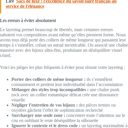
Lire
Sacs de luxe : l'excellence du savoir-faire français au
service de l'élégance
Les erreurs à éviter absolument
Le layering permet beaucoup de libertés, mais certaines erreurs
sabotent vos compositions avant même qu’elles prennent forme. Nous
avons tous déjà porté des colliers de même longueur qui passaient leur
temps à s’emmêler, créant un nœud inextricable. Ou associé une chaîne
massive avec des bijoux ultra-fins, produisant un déséquilibre visuel
criard.
Voici les pièges les plus fréquents à éviter pour réussir votre layering :
Porter des colliers de même longueur :
ils s’emmêlent
constamment et perdent leur individualité dans l’accumulation
Mélanger des styles trop incompatibles :
une chaîne punk
rock avec un collier romantique délicat crée une dissonance
visuelle
Négliger l’entretien de vos bijoux :
des pièces ternies ou
oxydées gâchent l’effet de sophistication recherché
Surcharger une seule zone :
concentrer toute l’attention sur le
cou en oubliant le reste déséquilibre la silhouette
Ignorer le contexte et le dress code :
un layering maximaliste à