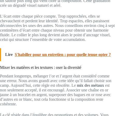
un sautoir plus long qui vient clore la composition. Cette graduation
crée un dégradé visuel naturel et aéré.
L’écart entre chaque pièce compte. Trop rapprochées, elles se
chevauchent et perdent leur identité. Trop espacées, elles paraissent
déconnectées les unes des autres. Nous conseillons environ cinq à sept
centimètres d’écart entre chaque niveau pour obtenir une harmonie
fluide. Le collier le plus long devient alors le point d’ancrage visuel,
celui qui structure l’ensemble de votre accumulation.
Lire
S'habiller pour un entretien : pour quelle tenue opter ?
Mixer les matières et les textures : oser la diversité
Pendant longtemps, mélanger l’or et l’argent était considéré comme
une erreur. Nous avons grandi avec cette idée qu’il fallait choisir son
camp. Aujourd’hui, cette règle est obsolète. Le
mix des métaux
est
non seulement accepté, il est encouragé. Associer une chaîne en or
jaune à un bracelet en argent, superposer des bagues en or rose avec
d’autres en or blanc, tout cela fonctionne si la composition reste
cohérente.
La clé réside dans l’équilibre des proportions et des volumes. Vous