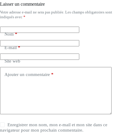
Laisser un commentaire
Votre adresse e-mail ne sera pas publiée.
Les champs obligatoires sont
A
indiqués avec
*
l
t
e
Nom
*
r
n
a
E-mail
*
t
i
Site web
v
e
:
Ajouter un commentaire
*
Enregistrer mon nom, mon e-mail et mon site dans ce
navigateur pour mon prochain commentaire.