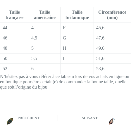
Taille
Taille
Taille
Circonférence
française
américaine
britannique
(mm)
44
4
F
45,6
46
4,5
G
47,6
48
5
H
49,6
50
5,5
I
51,6
52
6
J
53,6
N’hésitez pas à vous référer à ce tableau lors de vos achats en ligne ou
en boutique pour être certain(e) de commander la bonne taille, quelle
que soit l’origine du bijou.
PRÉCÉDENT
SUIVANT