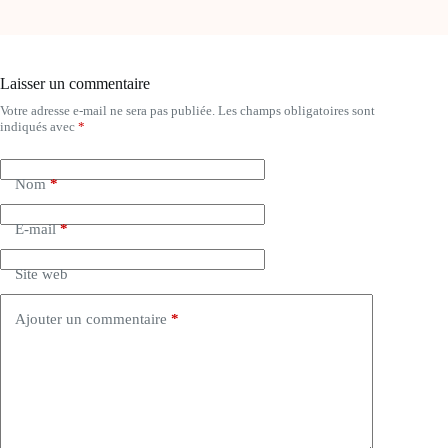
Laisser un commentaire
Votre adresse e-mail ne sera pas publiée.
Les champs obligatoires sont
A
indiqués avec
*
l
t
e
Nom
*
r
n
a
E-mail
*
t
i
Site web
v
e
:
Ajouter un commentaire
*