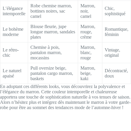
Robe chemise marron,
Marron,
L’élégance
Chic,
bottines noires, sac
noir,
intemporelle
sophistiqué
camel
camel
Blouse fleurie, jupe
Marron,
Le bohème
Romantique,
longue marron, sandales
rouge,
moderne
féminin
plates
crème
Chemise à pois,
Marron,
Le rétro-
Vintage,
pantalon marron,
blanc,
chic
original
mocassins
rouge
Pull oversize beige,
Marron,
Le naturel
Décontracté,
pantalon cargo marron,
beige,
apaisé
doux
baskets
kaki
En adoptant ces différents looks, vous découvrirez la polyvalence et
l’élégance du marron. Cette couleur intemporelle et chaleureuse
apportera une touche de sophistication naturelle à vos tenues de saison.
Alors n’hésitez plus et intégrez dès maintenant le marron à votre garde-
robe pour être au sommet des tendances mode de l’automne-hiver !