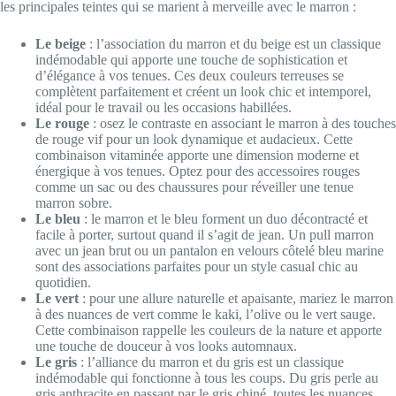
les principales teintes qui se marient à merveille avec le marron :
Le beige
: l’association du marron et du beige est un classique
indémodable qui apporte une touche de sophistication et
d’élégance à vos tenues. Ces deux couleurs terreuses se
complètent parfaitement et créent un look chic et intemporel,
idéal pour le travail ou les occasions habillées.
Le rouge
: osez le contraste en associant le marron à des touches
de rouge vif pour un look dynamique et audacieux. Cette
combinaison vitaminée apporte une dimension moderne et
énergique à vos tenues. Optez pour des accessoires rouges
comme un sac ou des chaussures pour réveiller une tenue
marron sobre.
Le bleu
: le marron et le bleu forment un duo décontracté et
facile à porter, surtout quand il s’agit de jean. Un pull marron
avec un jean brut ou un pantalon en velours côtelé bleu marine
sont des associations parfaites pour un style casual chic au
quotidien.
Le vert
: pour une allure naturelle et apaisante, mariez le marron
à des nuances de vert comme le kaki, l’olive ou le vert sauge.
Cette combinaison rappelle les couleurs de la nature et apporte
une touche de douceur à vos looks automnaux.
Le gris
: l’alliance du marron et du gris est un classique
indémodable qui fonctionne à tous les coups. Du gris perle au
gris anthracite en passant par le gris chiné, toutes les nuances