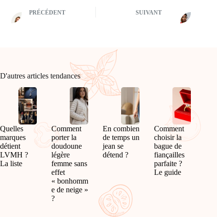
PRÉCÉDENT
SUIVANT
D'autres articles tendances
Quelles
Comment
En combien
Comment
marques
porter la
de temps un
choisir la
détient
doudoune
jean se
bague de
LVMH ?
légère
détend ?
fiançailles
La liste
femme sans
parfaite ?
effet
Le guide
« bonhomm
e de neige »
?