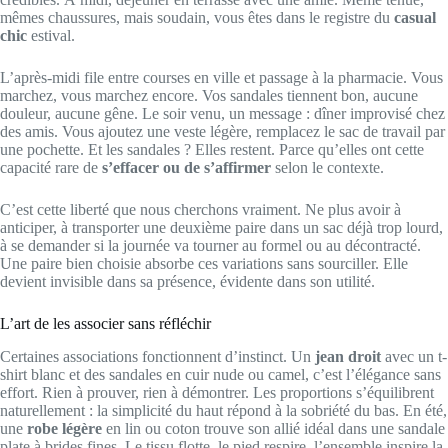
mêmes chaussures, mais soudain, vous êtes dans le registre du
casual
chic
estival.
L’après-midi file entre courses en ville et passage à la pharmacie. Vous
marchez, vous marchez encore. Vos sandales tiennent bon, aucune
douleur, aucune gêne. Le soir venu, un message : dîner improvisé chez
des amis. Vous ajoutez une veste légère, remplacez le sac de travail par
une pochette. Et les sandales ? Elles restent. Parce qu’elles ont cette
capacité rare de
s’effacer ou de s’affirmer
selon le contexte.
C’est cette liberté que nous cherchons vraiment. Ne plus avoir à
anticiper, à transporter une deuxième paire dans un sac déjà trop lourd,
à se demander si la journée va tourner au formel ou au décontracté.
Une paire bien choisie absorbe ces variations sans sourciller. Elle
devient invisible dans sa présence, évidente dans son utilité.
L’art de les associer sans réfléchir
Certaines associations fonctionnent d’instinct. Un
jean droit
avec un t-
shirt blanc et des sandales en cuir nude ou camel, c’est l’élégance sans
effort. Rien à prouver, rien à démontrer. Les proportions s’équilibrent
naturellement : la simplicité du haut répond à la sobriété du bas. En été,
une
robe légère
en lin ou coton trouve son allié idéal dans une sandale
plate à brides fines. Le tissu flotte, le pied respire, l’ensemble inspire la