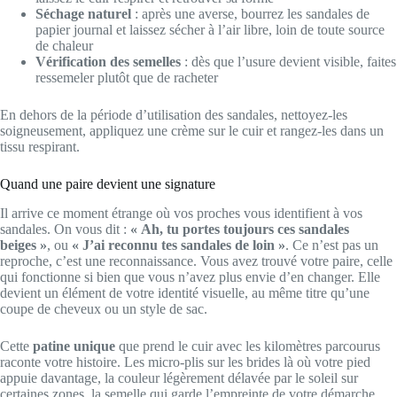
Séchage naturel
: après une averse, bourrez les sandales de
papier journal et laissez sécher à l’air libre, loin de toute source
de chaleur
Vérification des semelles
: dès que l’usure devient visible, faites
ressemeler plutôt que de racheter
En dehors de la période d’utilisation des sandales, nettoyez-les
soigneusement, appliquez une crème sur le cuir et rangez-les dans un
tissu respirant.
Quand une paire devient une signature
Il arrive ce moment étrange où vos proches vous identifient à vos
sandales. On vous dit :
« Ah, tu portes toujours ces sandales
beiges »
, ou
« J’ai reconnu tes sandales de loin »
. Ce n’est pas un
reproche, c’est une reconnaissance. Vous avez trouvé votre paire, celle
qui fonctionne si bien que vous n’avez plus envie d’en changer. Elle
devient un élément de votre identité visuelle, au même titre qu’une
coupe de cheveux ou un style de sac.
Cette
patine unique
que prend le cuir avec les kilomètres parcourus
raconte votre histoire. Les micro-plis sur les brides là où votre pied
appuie davantage, la couleur légèrement délavée par le soleil sur
certaines zones, la semelle qui garde l’empreinte de votre démarche.