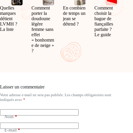
Quelles
Comment
En combien
Comment
marques
porter la
de temps un
choisir la
détient
doudoune
jean se
bague de
LVMH ?
légère
détend ?
fiançailles
La liste
femme sans
parfaite ?
effet
Le guide
« bonhomm
e de neige »
?
Laisser un commentaire
Votre adresse e-mail ne sera pas publiée.
Les champs obligatoires sont
A
indiqués avec
*
l
t
e
Nom
*
r
n
a
E-mail
*
t