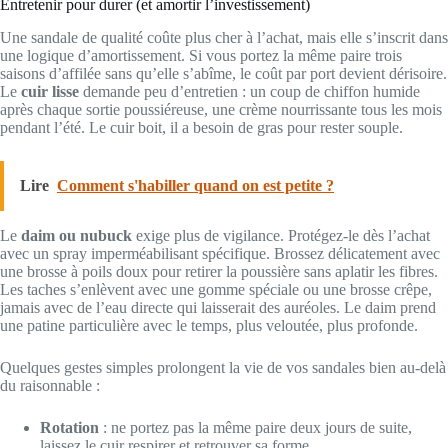
Entretenir pour durer (et amortir l’investissement)
Une sandale de qualité coûte plus cher à l’achat, mais elle s’inscrit dans
une logique d’amortissement. Si vous portez la même paire trois
saisons d’affilée sans qu’elle s’abîme, le coût par port devient dérisoire.
Le
cuir lisse
demande peu d’entretien : un coup de chiffon humide
après chaque sortie poussiéreuse, une crème nourrissante tous les mois
pendant l’été. Le cuir boit, il a besoin de gras pour rester souple.
Lire
Comment s'habiller quand on est petite ?
Le
daim ou nubuck
exige plus de vigilance. Protégez-le dès l’achat
avec un spray imperméabilisant spécifique. Brossez délicatement avec
une brosse à poils doux pour retirer la poussière sans aplatir les fibres.
Les taches s’enlèvent avec une gomme spéciale ou une brosse crêpe,
jamais avec de l’eau directe qui laisserait des auréoles. Le daim prend
une patine particulière avec le temps, plus veloutée, plus profonde.
Quelques gestes simples prolongent la vie de vos sandales bien au-delà
du raisonnable :
Rotation
: ne portez pas la même paire deux jours de suite,
laissez le cuir respirer et retrouver sa forme