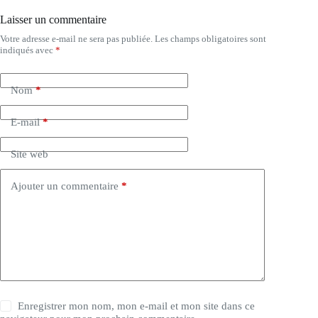
Laisser un commentaire
Votre adresse e-mail ne sera pas publiée.
Les champs obligatoires sont
A
indiqués avec
*
l
t
e
Nom
*
r
n
a
E-mail
*
t
i
Site web
v
e
:
Ajouter un commentaire
*
Enregistrer mon nom, mon e-mail et mon site dans ce