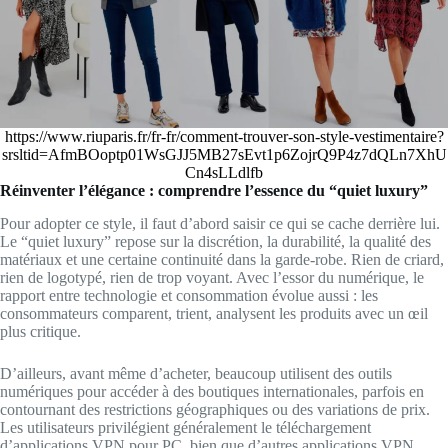
https://www.riuparis.fr/fr-fr/comment-trouver-son-style-vestimentaire?
srsltid=AfmBOoptp01WsGJJ5MB27sEvt1p6ZojrQ9P4z7dQLn7XhU
Cn4sLLdlfb
Réinventer l’élégance : comprendre l’essence du “quiet luxury”
Pour adopter ce style, il faut d’abord saisir ce qui se cache derrière lui.
Le “quiet luxury” repose sur la discrétion, la durabilité, la qualité des
matériaux et une certaine continuité dans la garde-robe. Rien de criard,
rien de logotypé, rien de trop voyant. Avec l’essor du numérique, le
rapport entre technologie et consommation évolue aussi : les
consommateurs comparent, trient, analysent les produits avec un œil
plus critique.
D’ailleurs, avant même d’acheter, beaucoup utilisent des outils
numériques pour accéder à des boutiques internationales, parfois en
contournant des restrictions géographiques ou des variations de prix.
Les utilisateurs privilégient généralement le téléchargement
d’applications VPN pour PC, bien que d’autres applications VPN