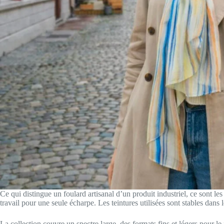
Ce qui distingue un foulard artisanal d’un produit industriel, ce sont les
travail pour une seule écharpe. Les teintures utilisées sont stables dans
La collection couvre un spectre large, des formats fins et légers pour 