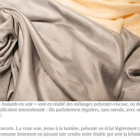
oulards en soie » sont en réalité des mélanges polyester-viscose, ou de
ssification internationale : fils parfaitement réguliers, sans nœuds, avec 
e.
crets. La vraie soie, tenue à la lumière, présente un éclat légèrement c
e consume lentement en laissant une cendre noire friable qui sent la kérat