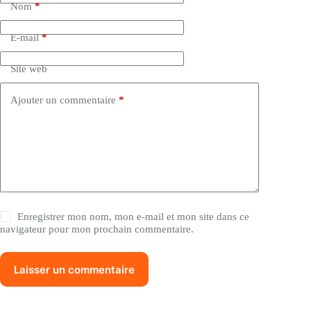
Nom
*
r
n
a
E-mail
*
t
i
Site web
v
e
:
Ajouter un commentaire
*
Enregistrer mon nom, mon e-mail et mon site dans ce
navigateur pour mon prochain commentaire.
Laisser un commentaire