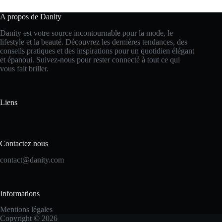
A propos de Danity
Danity est votre source incontournable pour la mode, le
lifestyle et la beauté. Découvrez les dernières tendances, des
conseils pratiques et des inspirations pour un quotidien élégant
et épanoui. Suivez-nous pour rester connecté à tout ce qui
vous fait briller.
Liens
Contactez nous
contact@danity.com
Informations
Mentions légales
Copyright © 2026