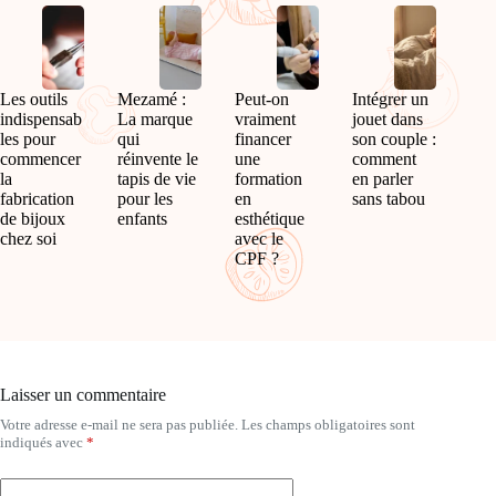
Les outils
Mezamé :
Peut-on
Intégrer un
indispensab
La marque
vraiment
jouet dans
les pour
qui
financer
son couple :
commencer
réinvente le
une
comment
la
tapis de vie
formation
en parler
fabrication
pour les
en
sans tabou
de bijoux
enfants
esthétique
chez soi
avec le
CPF ?
Laisser un commentaire
Votre adresse e-mail ne sera pas publiée.
Les champs obligatoires sont
A
indiqués avec
*
l
t
e