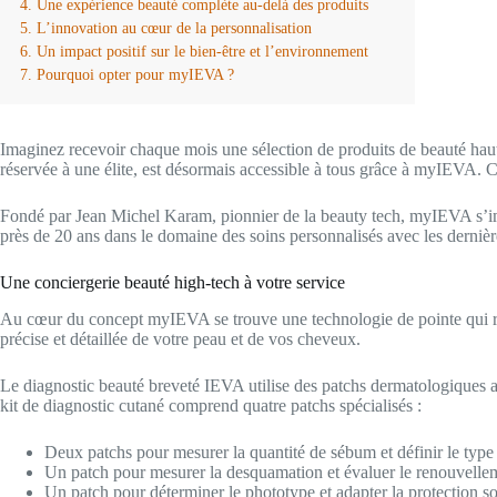
Une expérience beauté complète au-delà des produits
L’innovation au cœur de la personnalisation
Un impact positif sur le bien-être et l’environnement
Pourquoi opter pour myIEVA ?
Imaginez recevoir chaque mois une sélection de produits de beauté haut
réservée à une élite, est désormais accessible à tous grâce à myIEVA. C
Fondé par Jean Michel Karam, pionnier de la beauty tech, myIEVA s’i
près de 20 ans dans le domaine des soins personnalisés avec les dernière
Une conciergerie beauté high-tech à votre service
Au cœur du concept myIEVA se trouve une technologie de pointe qui redéf
précise et détaillée de votre peau et de vos cheveux.
Le diagnostic beauté breveté IEVA utilise des patchs dermatologiques as
kit de diagnostic cutané comprend quatre patchs spécialisés :
Deux patchs pour mesurer la quantité de sébum et définir le type
Un patch pour mesurer la desquamation et évaluer le renouvellem
Un patch pour déterminer le phototype et adapter la protection so