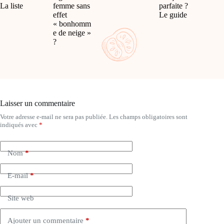
La liste
femme sans
parfaite ?
effet
Le guide
« bonhomm
e de neige »
?
Laisser un commentaire
Votre adresse e-mail ne sera pas publiée.
Les champs obligatoires sont
A
indiqués avec
*
l
t
e
Nom
*
r
n
a
E-mail
*
t
i
Site web
v
e
:
Ajouter un commentaire
*