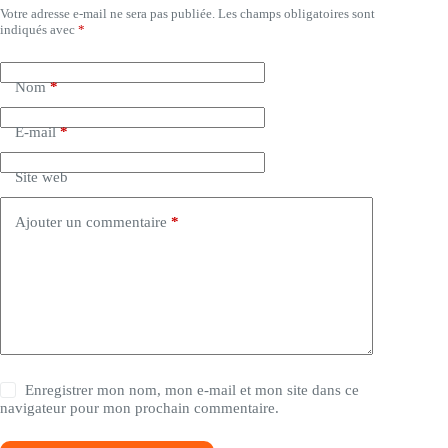
Votre adresse e-mail ne sera pas publiée.
Les champs obligatoires sont
A
indiqués avec
*
l
t
e
Nom
*
r
n
a
E-mail
*
t
i
Site web
v
e
:
Ajouter un commentaire
*
Enregistrer mon nom, mon e-mail et mon site dans ce
navigateur pour mon prochain commentaire.