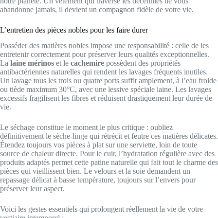
notre planète. Un vêtement qui traverse les décennies ne vous
abandonne jamais, il devient un compagnon fidèle de votre vie.
L’entretien des pièces nobles pour les faire durer
Posséder des matières nobles impose une responsabilité : celle de les
entretenir correctement pour préserver leurs qualités exceptionnelles.
La
laine mérinos
et le
cachemire
possèdent des propriétés
antibactériennes naturelles qui rendent les lavages fréquents inutiles.
Un lavage tous les trois ou quatre ports suffit amplement, à l’eau froide
ou tiède maximum 30°C, avec une lessive spéciale laine. Les lavages
excessifs fragilisent les fibres et réduisent drastiquement leur durée de
vie.
Le séchage constitue le moment le plus critique : oubliez
définitivement le sèche-linge qui rétrécit et feutre ces matières délicates.
Étendez toujours vos pièces à plat sur une serviette, loin de toute
source de chaleur directe. Pour le cuir, l’hydratation régulière avec des
produits adaptés permet cette patine naturelle qui fait tout le charme des
pièces qui vieillissent bien. Le velours et la soie demandent un
repassage délicat à basse température, toujours sur l’envers pour
préserver leur aspect.
Voici les gestes essentiels qui prolongent réellement la vie de votre
vestiaire intemporel :