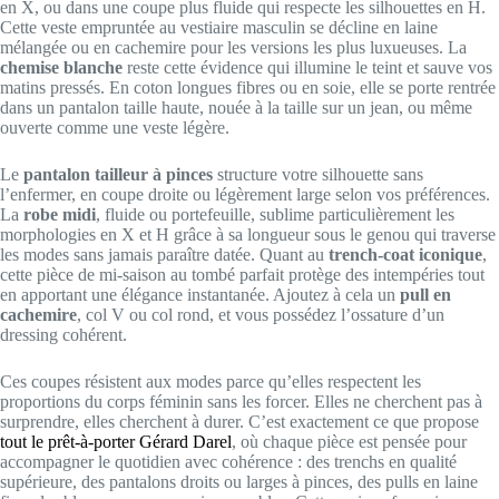
en X, ou dans une coupe plus fluide qui respecte les silhouettes en H.
Cette veste empruntée au vestiaire masculin se décline en laine
mélangée ou en cachemire pour les versions les plus luxueuses. La
chemise blanche
reste cette évidence qui illumine le teint et sauve vos
matins pressés. En coton longues fibres ou en soie, elle se porte rentrée
dans un pantalon taille haute, nouée à la taille sur un jean, ou même
ouverte comme une veste légère.
Le
pantalon tailleur à pinces
structure votre silhouette sans
l’enfermer, en coupe droite ou légèrement large selon vos préférences.
La
robe midi
, fluide ou portefeuille, sublime particulièrement les
morphologies en X et H grâce à sa longueur sous le genou qui traverse
les modes sans jamais paraître datée. Quant au
trench-coat iconique
,
cette pièce de mi-saison au tombé parfait protège des intempéries tout
en apportant une élégance instantanée. Ajoutez à cela un
pull en
cachemire
, col V ou col rond, et vous possédez l’ossature d’un
dressing cohérent.
Ces coupes résistent aux modes parce qu’elles respectent les
proportions du corps féminin sans les forcer. Elles ne cherchent pas à
surprendre, elles cherchent à durer. C’est exactement ce que propose
tout le prêt-à-porter Gérard Darel
, où chaque pièce est pensée pour
accompagner le quotidien avec cohérence : des trenchs en qualité
supérieure, des pantalons droits ou larges à pinces, des pulls en laine