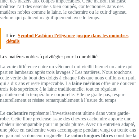
fine, des blazers aux coupes impeccables. Cette maison française
maîtrise l’art des essentiels bien coupés, confectionnés dans des
matières nobles comme la laine, le cachemire ou le cuir d’agneau
velours qui patinent magnifiquement avec le temps.
Lire
Symbol Fashion: l’élégance jusque dans les moindres
détails
Les matières nobles à privilégier pour la durabilité
La vraie différence entre un vêtement qui vieillit bien et un autre qui
part en lambeaux après trois lavages ? Les matières. Nous touchons
cette vérité du bout des doigts à chaque fois que nous enfilons un pull
qui a dix ans et reste impeccable. La
laine mérinos
offre une douceur
trois fois supérieure à la laine traditionnelle, tout en régulant
parfaitement la température corporelle. Elle ne gratte pas, respire
naturellement et résiste remarquablement à l’usure du temps.
Le
cachemire
représente l’investissement ultime dans votre garde-
robe. Cette fibre précieuse issue des chèvres cachemire apporte une
chaleur incomparable pour un poids plume. Avec un entretien adapté,
une pièce en cachemire vous accompagne pendant vingt ou trente ans
en gardant sa douceur originelle. Le
coton longues fibres
constitue la