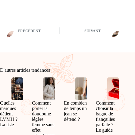
PRÉCÉDENT
SUIVANT
D'autres articles tendances
Quelles
Comment
En combien
Comment
marques
porter la
de temps un
choisir la
détient
doudoune
jean se
bague de
LVMH ?
légère
détend ?
fiançailles
La liste
femme sans
parfaite ?
effet
Le guide