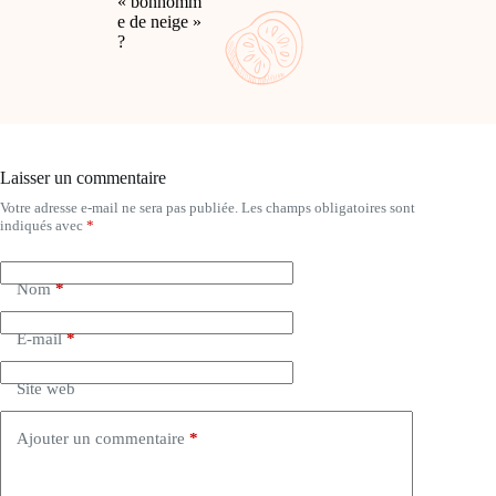
« bonhomm
e de neige »
?
Laisser un commentaire
Votre adresse e-mail ne sera pas publiée.
Les champs obligatoires sont
A
indiqués avec
*
l
t
e
Nom
*
r
n
a
E-mail
*
t
i
Site web
v
e
:
Ajouter un commentaire
*