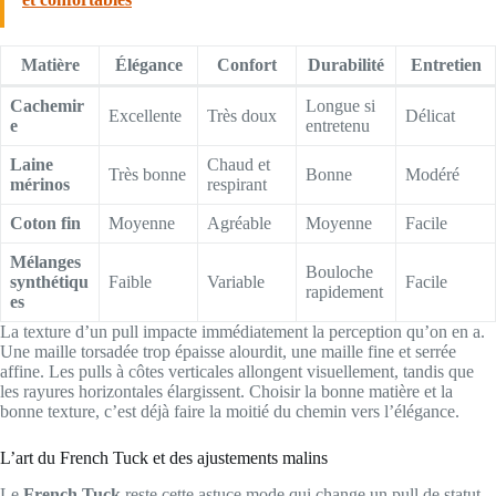
Matière
Élégance
Confort
Durabilité
Entretien
Cachemir
Longue si
Excellente
Très doux
Délicat
e
entretenu
Laine
Chaud et
Très bonne
Bonne
Modéré
mérinos
respirant
Coton fin
Moyenne
Agréable
Moyenne
Facile
Mélanges
Bouloche
synthétiqu
Faible
Variable
Facile
rapidement
es
La texture d’un pull impacte immédiatement la perception qu’on en a.
Une maille torsadée trop épaisse alourdit, une maille fine et serrée
affine. Les pulls à côtes verticales allongent visuellement, tandis que
les rayures horizontales élargissent. Choisir la bonne matière et la
bonne texture, c’est déjà faire la moitié du chemin vers l’élégance.
L’art du French Tuck et des ajustements malins
Le
French Tuck
reste cette astuce mode qui change un pull de statut