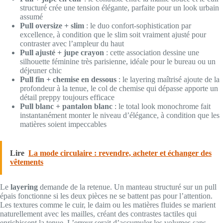
structuré crée une tension élégante, parfaite pour un look urbain
assumé
Pull oversize + slim
: le duo confort-sophistication par
excellence, à condition que le slim soit vraiment ajusté pour
contraster avec l’ampleur du haut
Pull ajusté + jupe crayon
: cette association dessine une
silhouette féminine très parisienne, idéale pour le bureau ou un
déjeuner chic
Pull fin + chemise en dessous
: le layering maîtrisé ajoute de la
profondeur à la tenue, le col de chemise qui dépasse apporte un
détail preppy toujours efficace
Pull blanc + pantalon blanc
: le total look monochrome fait
instantanément monter le niveau d’élégance, à condition que les
matières soient impeccables
Lire
La mode circulaire : revendre, acheter et échanger des
vêtements
Le
layering
demande de la retenue. Un manteau structuré sur un pull
épais fonctionne si les deux pièces ne se battent pas pour l’attention.
Les textures comme le cuir, le daim ou les matières fluides se marient
naturellement avec les mailles, créant des contrastes tactiles qui
enrichissent la tenue. L’erreur serait d’accumuler les volumes sans