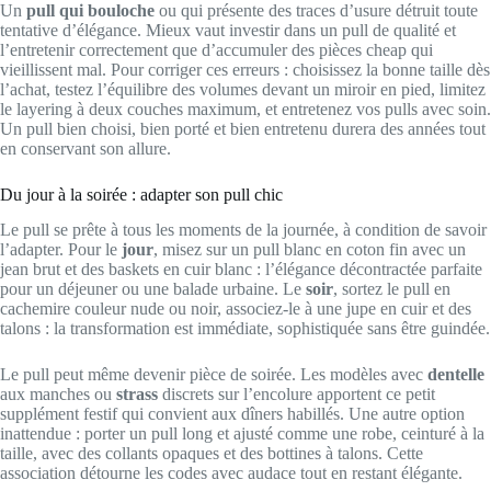
Un
pull qui bouloche
ou qui présente des traces d’usure détruit toute
tentative d’élégance. Mieux vaut investir dans un pull de qualité et
l’entretenir correctement que d’accumuler des pièces cheap qui
vieillissent mal. Pour corriger ces erreurs : choisissez la bonne taille dès
l’achat, testez l’équilibre des volumes devant un miroir en pied, limitez
le layering à deux couches maximum, et entretenez vos pulls avec soin.
Un pull bien choisi, bien porté et bien entretenu durera des années tout
en conservant son allure.
Du jour à la soirée : adapter son pull chic
Le pull se prête à tous les moments de la journée, à condition de savoir
l’adapter. Pour le
jour
, misez sur un pull blanc en coton fin avec un
jean brut et des baskets en cuir blanc : l’élégance décontractée parfaite
pour un déjeuner ou une balade urbaine. Le
soir
, sortez le pull en
cachemire couleur nude ou noir, associez-le à une jupe en cuir et des
talons : la transformation est immédiate, sophistiquée sans être guindée.
Le pull peut même devenir pièce de soirée. Les modèles avec
dentelle
aux manches ou
strass
discrets sur l’encolure apportent ce petit
supplément festif qui convient aux dîners habillés. Une autre option
inattendue : porter un pull long et ajusté comme une robe, ceinturé à la
taille, avec des collants opaques et des bottines à talons. Cette
association détourne les codes avec audace tout en restant élégante.