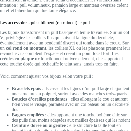
intention : pull volumineux, pantalon large et manteau oversize créent
un effet bibendum qui tue toute élégance.
Les accessoires qui subliment (ou ruinent) le pull
Les bijoux transforment un pull basique en tenue travaillée. Sur un
col
V
, privilégiez les colliers fins qui suivent la ligne du décolleté,
éventuellement avec un pendentif discret qui tombe dans le creux. Sur
un
col rond ou montant
, les colliers XL ou les plastrons prennent leur
revanche : ils comblent l’espace et créent un point focal fort. Les
créoles en plaqué or
fonctionnent universellement, elles apportent
cette touche dorée qui réchauffe le teint sans jamais trop en faire.
Voici comment ajuster vos bijoux selon votre pull :
Bracelets épais
: ils cassent les lignes d’un pull large et ajoutent
une structure au poignet, surtout avec des manches trois-quarts
Boucles d’oreilles pendantes
: elles allongent le cou et attirent
l’œil vers le visage, parfaites avec un col bateau ou un décolleté
dos
Bagues empilées
: elles apportent une touche bohème chic sur
des pulls fins, moins adaptées aux mailles épaisses qui les noient
Ceinture dorée ou argentée
: elle structure la taille tout en
jouant le rôle de bijou, à choisir selon la température de couleur