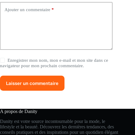
e
:
Ajouter un commentaire
*
Enregistrer mon nom, mon e-mail et mon site dans ce
navigateur pour mon prochain commentaire.
Laisser un commentaire
A propos de Danity
Danity est votre source incontournable pour la mode, le
lifestyle et la beauté. Découvrez les dernières tendances, des
conseils pratiques et des inspirations pour un quotidien élégant