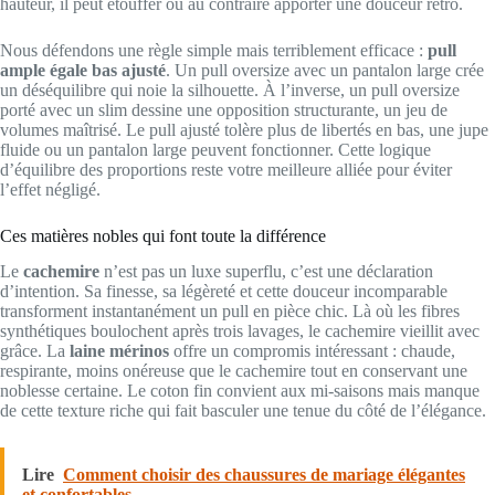
hauteur, il peut étouffer ou au contraire apporter une douceur rétro.
Nous défendons une règle simple mais terriblement efficace :
pull
ample égale bas ajusté
. Un pull oversize avec un pantalon large crée
un déséquilibre qui noie la silhouette. À l’inverse, un pull oversize
porté avec un slim dessine une opposition structurante, un jeu de
volumes maîtrisé. Le pull ajusté tolère plus de libertés en bas, une jupe
fluide ou un pantalon large peuvent fonctionner. Cette logique
d’équilibre des proportions reste votre meilleure alliée pour éviter
l’effet négligé.
Ces matières nobles qui font toute la différence
Le
cachemire
n’est pas un luxe superflu, c’est une déclaration
d’intention. Sa finesse, sa légèreté et cette douceur incomparable
transforment instantanément un pull en pièce chic. Là où les fibres
synthétiques boulochent après trois lavages, le cachemire vieillit avec
grâce. La
laine mérinos
offre un compromis intéressant : chaude,
respirante, moins onéreuse que le cachemire tout en conservant une
noblesse certaine. Le coton fin convient aux mi-saisons mais manque
de cette texture riche qui fait basculer une tenue du côté de l’élégance.
Lire
Comment choisir des chaussures de mariage élégantes
et confortables