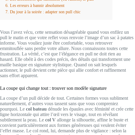
Les erreurs à bannir absolument
Du jour à la soirée : adapter son pull chic
Vous l’avez vécu, cette sensation désagréable quand vous enfilez un
pull le matin et que votre reflet vous renvoie l’image d’un sac à patates
informe. Vous vouliez juste être confortable, vous retrouver
emmitouflée sans perdre votre allure. Nous connaissons toutes cette
frustration. La vérité, c’est que l’élégance en pull ne doit rien au
hasard. Elle obéit à des codes précis, des détails qui transforment une
maille basique en signature stylistique. Quand on sait lesquels
actionner, le pull devient cette pièce qui allie confort et raffinement
sans effort apparent.
La coupe qui change tout : trouver son modèle signature
La coupe d’un pull décide de tout. Certaines formes vous subliment
naturellement, d’autres vous tassent sans que vous compreniez
pourquoi. Le
col bateau
dénude les épaules avec féminité et crée cette
ligne horizontale qui attire l’œil vers le visage, tout en révélant
subtilement la peau. Le
col V
allonge la silhouette, affine le buste et
convient particulièrement aux formes généreuses qui veulent éviter
l’effet masse. Le col rond, lui, demande plus de vigilance : selon la