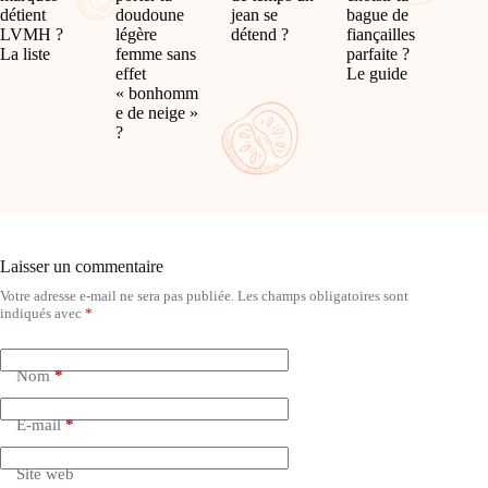
détient
doudoune
jean se
bague de
LVMH ?
légère
détend ?
fiançailles
La liste
femme sans
parfaite ?
effet
Le guide
« bonhomm
e de neige »
?
Laisser un commentaire
Votre adresse e-mail ne sera pas publiée.
Les champs obligatoires sont
A
indiqués avec
*
l
t
e
Nom
*
r
n
a
E-mail
*
t
i
Site web
v