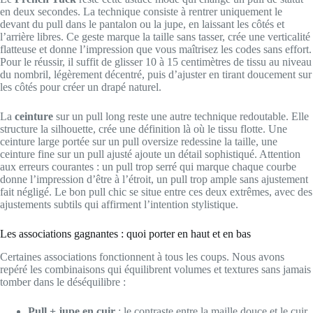
en deux secondes. La technique consiste à rentrer uniquement le
devant du pull dans le pantalon ou la jupe, en laissant les côtés et
l’arrière libres. Ce geste marque la taille sans tasser, crée une verticalité
flatteuse et donne l’impression que vous maîtrisez les codes sans effort.
Pour le réussir, il suffit de glisser 10 à 15 centimètres de tissu au niveau
du nombril, légèrement décentré, puis d’ajuster en tirant doucement sur
les côtés pour créer un drapé naturel.
La
ceinture
sur un pull long reste une autre technique redoutable. Elle
structure la silhouette, crée une définition là où le tissu flotte. Une
ceinture large portée sur un pull oversize redessine la taille, une
ceinture fine sur un pull ajusté ajoute un détail sophistiqué. Attention
aux erreurs courantes : un pull trop serré qui marque chaque courbe
donne l’impression d’être à l’étroit, un pull trop ample sans ajustement
fait négligé. Le bon pull chic se situe entre ces deux extrêmes, avec des
ajustements subtils qui affirment l’intention stylistique.
Les associations gagnantes : quoi porter en haut et en bas
Certaines associations fonctionnent à tous les coups. Nous avons
repéré les combinaisons qui équilibrent volumes et textures sans jamais
tomber dans le déséquilibre :
Pull + jupe en cuir
: le contraste entre la maille douce et le cuir